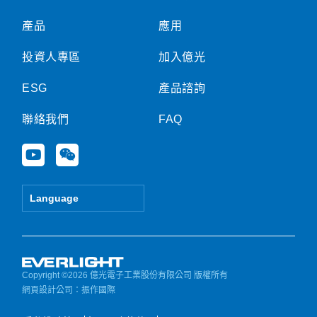
產品
應用
投資人專區
加入億光
ESG
產品諮詢
聯絡我們
FAQ
Y
W
o
e
u
i
t
x
Language
u
i
b
n
e
Copyright ©2026 億光電子工業股份有限公司 版權所有
網頁設計公司
：振作國際