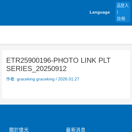
跳
登入
至
Language
|
主
註冊
要
內
容
ETR25900196-PHOTO LINK PLT
SERIES_20250912
作者:
graceking graceking
/
2026.01.27
關於億光
最新消息