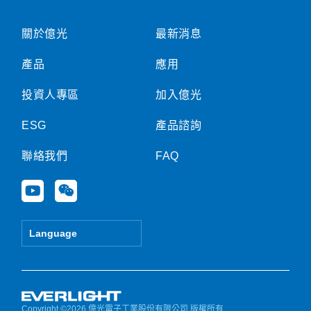
關於億光
最新消息
產品
應用
投資人專區
加入億光
ESG
產品諮詢
聯絡我們
FAQ
Y
W
o
e
u
i
t
x
Language
u
i
b
n
e
Copyright ©2026 億光電子工業股份有限公司 版權所有