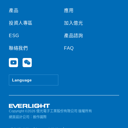
產品
應用
投資人專區
加入億光
ESG
產品諮詢
聯絡我們
FAQ
Y
W
o
e
u
i
t
x
Language
u
i
b
n
e
Copyright ©2026 億光電子工業股份有限公司 版權所有
網頁設計公司
：振作國際