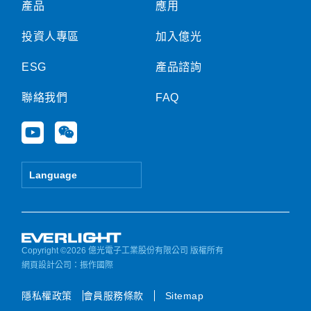
產品
應用
投資人專區
加入億光
ESG
產品諮詢
聯絡我們
FAQ
Y
W
o
e
u
i
t
x
Language
u
i
b
n
e
Copyright ©2026 億光電子工業股份有限公司 版權所有
網頁設計公司
：振作國際
隱私權政策
會員服務條款
Sitemap