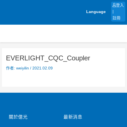
跳
登入
至
Language
|
主
註冊
要
內
容
EVERLIGHT_CQC_Coupler
作者:
weiyilin
/
2021.02.09
關於億光
最新消息