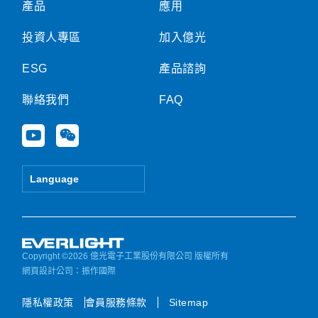
產品
應用
投資人專區
加入億光
ESG
產品諮詢
聯絡我們
FAQ
Y
W
o
e
u
i
t
x
Language
u
i
b
n
e
Copyright ©2026 億光電子工業股份有限公司 版權所有
網頁設計公司
：振作國際
隱私權政策
會員服務條款
Sitemap