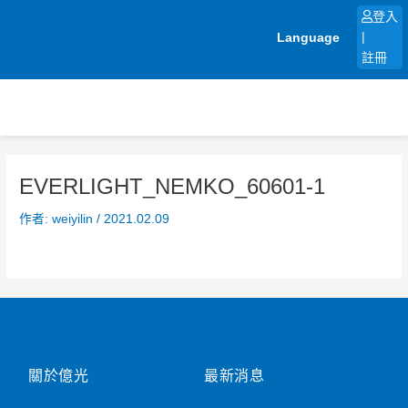
跳
登入
至
Language
|
主
註冊
要
內
容
EVERLIGHT_NEMKO_60601-1
作者:
weiyilin
/
2021.02.09
關於億光
最新消息