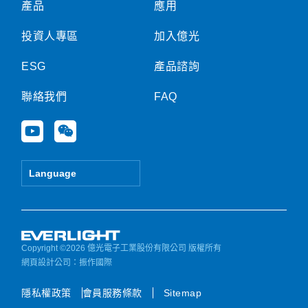
產品
應用
投資人專區
加入億光
ESG
產品諮詢
聯絡我們
FAQ
Y
W
o
e
u
i
t
x
Language
u
i
b
n
e
Copyright ©2026 億光電子工業股份有限公司 版權所有
網頁設計公司
：振作國際
隱私權政策
會員服務條款
Sitemap