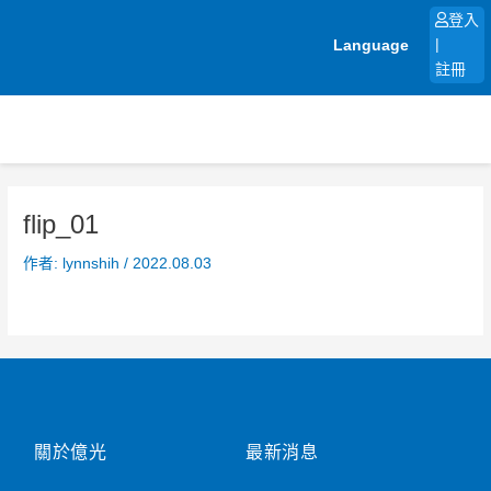
跳
登入
至
Language
|
主
註冊
要
內
容
flip_01
作者:
lynnshih
/
2022.08.03
關於億光
最新消息