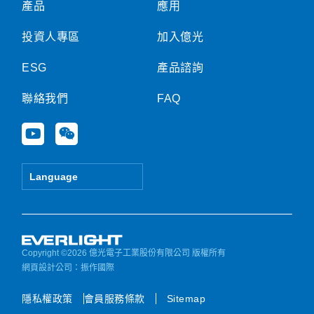
產品
應用
投資人專區
加入億光
ESG
產品諮詢
聯絡我們
FAQ
Y
W
o
e
u
i
t
x
Language
u
i
b
n
e
Copyright ©2026 億光電子工業股份有限公司 版權所有
網頁設計公司
：振作國際
隱私權政策
會員服務條款
Sitemap