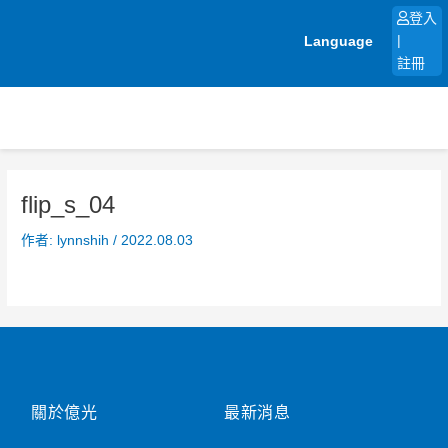
跳
登入
至
Language
|
主
註冊
要
內
容
flip_s_04
作者:
lynnshih
/
2022.08.03
關於億光
最新消息