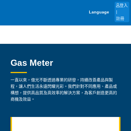
跳
登入
至
Language
|
主
註冊
要
內
容
Gas Meter
一直以來，億光不斷透過專業的研發，持續改善產品與製
程，讓人們生活永遠閃耀光彩。我們針對不同應用、產品或
構想，提供高品質及高效率的解決方案，為客戶創造更高的
商機及效益。