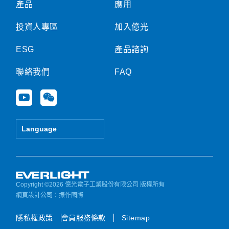
產品
應用
投資人專區
加入億光
ESG
產品諮詢
聯絡我們
FAQ
Y
W
o
e
u
i
t
x
Language
u
i
b
n
e
Copyright ©2026 億光電子工業股份有限公司 版權所有
網頁設計公司
：振作國際
隱私權政策
會員服務條款
Sitemap