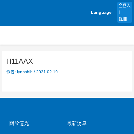
跳
登入
至
Language
|
主
註冊
要
內
容
H11AAX
作者:
lynnshih
/
2021.02.19
關於億光
最新消息