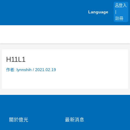
跳
登入
至
Language
|
主
註冊
要
內
容
H11L1
作者:
lynnshih
/
2021.02.19
關於億光
最新消息