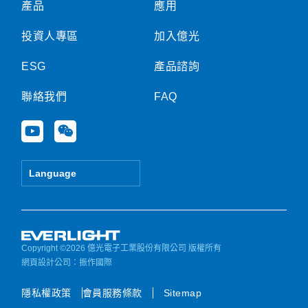
產品
應用
投資人專區
加入億光
ESG
產品諮詢
聯絡我們
FAQ
Y
W
o
e
u
i
t
x
Language
u
i
b
n
e
Copyright ©2026 億光電子工業股份有限公司 版權所有
網頁設計公司
：振作國際
隱私權政策
會員服務條款
Sitemap