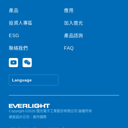
產品
應用
投資人專區
加入億光
ESG
產品諮詢
聯絡我們
FAQ
Y
W
o
e
u
i
t
x
Language
u
i
b
n
e
Copyright ©2026 億光電子工業股份有限公司 版權所有
網頁設計公司
：振作國際