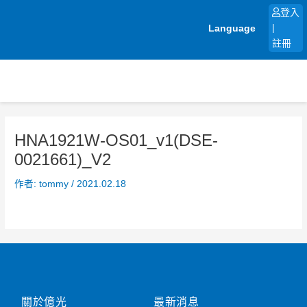
跳
登入
至
Language
|
主
註冊
要
內
容
HNA1921W-OS01_v1(DSE-
0021661)_V2
作者:
tommy
/
2021.02.18
關於億光
最新消息