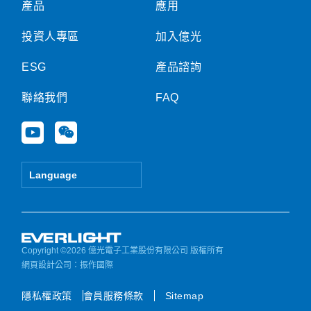
產品
應用
投資人專區
加入億光
ESG
產品諮詢
聯絡我們
FAQ
Y
W
o
e
u
i
t
x
Language
u
i
b
n
e
Copyright ©2026 億光電子工業股份有限公司 版權所有
網頁設計公司
：振作國際
隱私權政策
會員服務條款
Sitemap