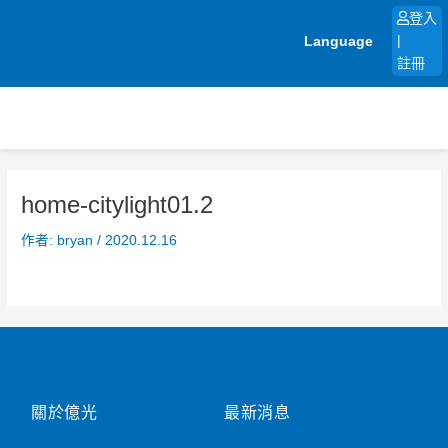
跳
登入
至
Language
|
主
註冊
要
內
容
home-citylight01.2
作者:
bryan
/
2020.12.16
關於億光
最新消息