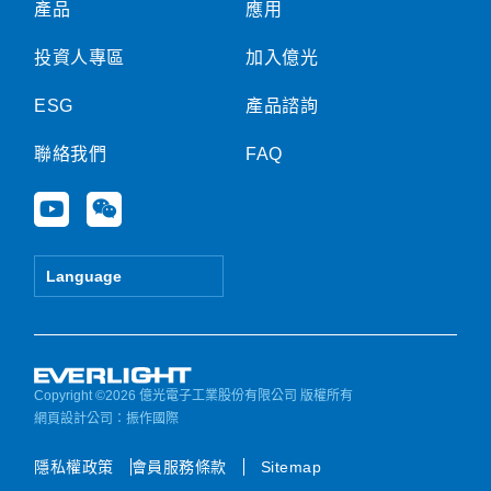
產品
應用
投資人專區
加入億光
ESG
產品諮詢
聯絡我們
FAQ
Y
W
o
e
u
i
t
x
Language
u
i
b
n
e
Copyright ©2026 億光電子工業股份有限公司 版權所有
網頁設計公司
：振作國際
隱私權政策
會員服務條款
Sitemap