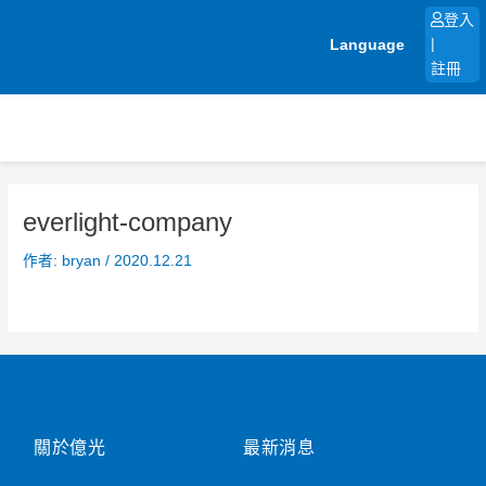
跳
登入
至
Language
|
主
註冊
要
內
容
everlight-company
作者:
bryan
/
2020.12.21
關於億光
最新消息