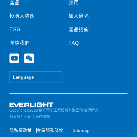
產品
應用
投資人專區
加入億光
ESG
產品諮詢
聯絡我們
FAQ
Y
W
o
e
u
i
t
x
Language
u
i
b
n
e
Copyright ©2026 億光電子工業股份有限公司 版權所有
網頁設計公司
：振作國際
隱私權政策
會員服務條款
Sitemap