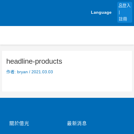
跳
登入
至
Language
|
主
註冊
要
內
容
headline-products
作者:
bryan
/
2021.03.03
關於億光
最新消息