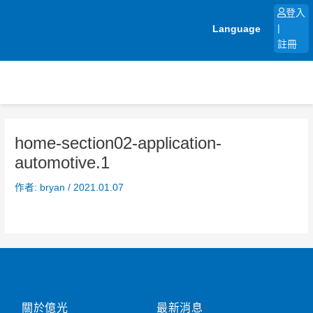
跳
登入
至
Language
|
主
註冊
要
內
容
home-section02-application-
automotive.1
作者:
bryan
/
2021.01.07
關於億光
最新消息