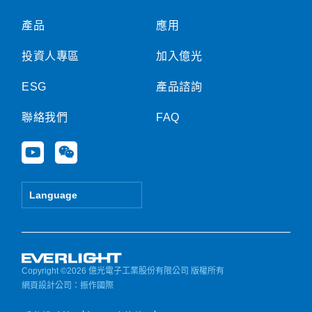
產品
應用
投資人專區
加入億光
ESG
產品諮詢
聯絡我們
FAQ
Y
W
o
e
u
i
t
x
Language
u
i
b
n
e
Copyright ©2026 億光電子工業股份有限公司 版權所有
網頁設計公司
：振作國際