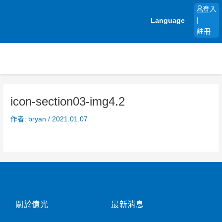
跳
登入
至
Language
|
主
註冊
要
內
容
icon-section03-img4.2
作者:
bryan
/
2021.01.07
關於億光
最新消息