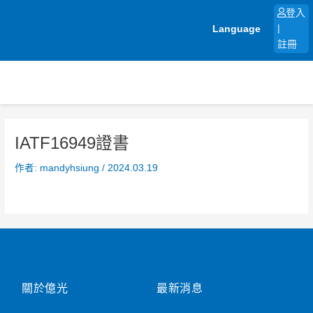
跳
登入
至
Language
|
主
註冊
要
內
容
IATF16949證書
作者:
mandyhsiung
/
2024.03.19
關於億光
最新消息