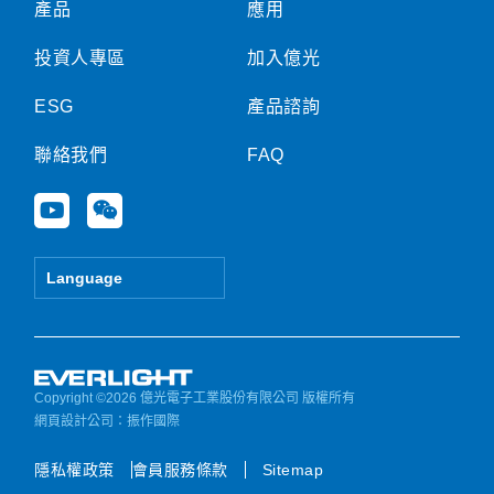
產品
應用
投資人專區
加入億光
ESG
產品諮詢
聯絡我們
FAQ
Y
W
o
e
u
i
t
x
Language
u
i
b
n
e
Copyright ©2026 億光電子工業股份有限公司 版權所有
網頁設計公司
：振作國際
隱私權政策
會員服務條款
Sitemap