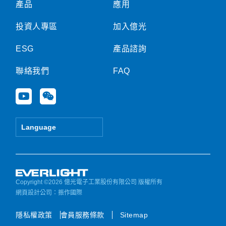
產品
應用
投資人專區
加入億光
ESG
產品諮詢
聯絡我們
FAQ
Y
W
o
e
u
i
t
x
Language
u
i
b
n
e
Copyright ©2026 億光電子工業股份有限公司 版權所有
網頁設計公司
：振作國際
隱私權政策
會員服務條款
Sitemap