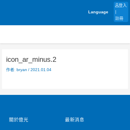
跳
登入
至
Language
|
主
註冊
要
內
容
icon_ar_minus.2
作者:
bryan
/
2021.01.04
關於億光
最新消息