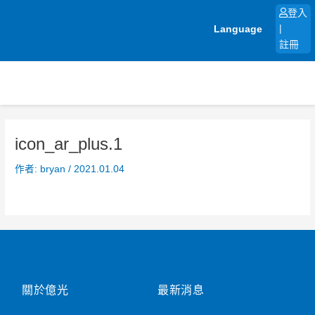
跳
登入
至
Language
|
主
註冊
要
內
容
icon_ar_plus.1
作者:
bryan
/
2021.01.04
關於億光
最新消息