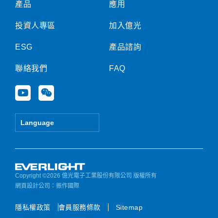
產品
應用
投資人專區
加入億光
ESG
產品諮詢
聯絡我們
FAQ
Y
W
o
e
u
i
t
x
Language
u
i
b
n
e
Copyright ©2026 億光電子工業股份有限公司 版權所有
網頁設計公司
：振作國際
隱私權政策
會員服務條款
Sitemap