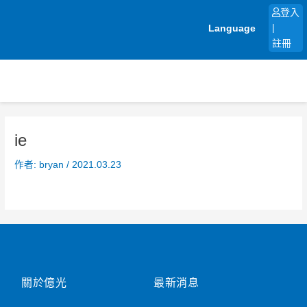
跳
登入
至
Language
|
主
註冊
要
內
容
ie
作者:
bryan
/
2021.03.23
關於億光
最新消息