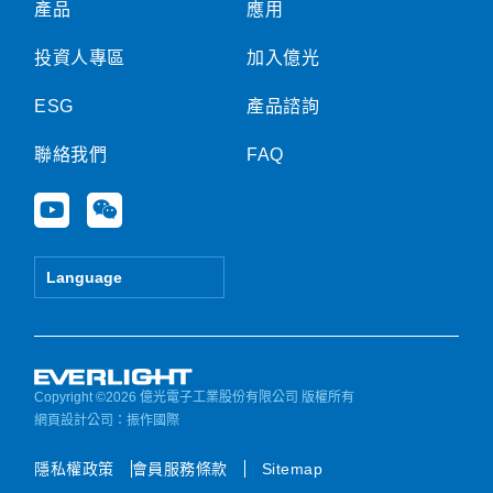
產品
應用
投資人專區
加入億光
ESG
產品諮詢
聯絡我們
FAQ
Y
W
o
e
u
i
t
x
Language
u
i
b
n
e
Copyright ©2026 億光電子工業股份有限公司 版權所有
網頁設計公司
：振作國際
隱私權政策
會員服務條款
Sitemap