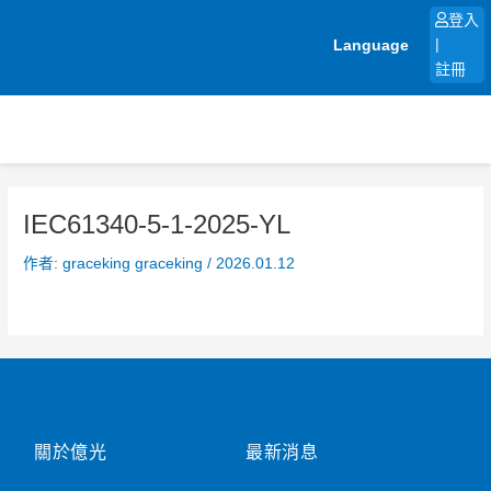
跳
登入
至
Language
|
主
註冊
要
內
容
IEC61340-5-1-2025-YL
作者:
graceking graceking
/
2026.01.12
關於億光
最新消息