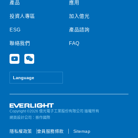
產品
應用
投資人專區
加入億光
ESG
產品諮詢
聯絡我們
FAQ
Y
W
o
e
u
i
t
x
Language
u
i
b
n
e
Copyright ©2026 億光電子工業股份有限公司 版權所有
網頁設計公司
：振作國際
隱私權政策
會員服務條款
Sitemap