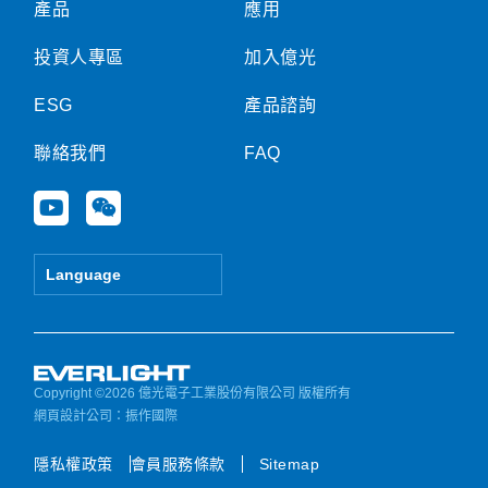
產品
應用
投資人專區
加入億光
ESG
產品諮詢
聯絡我們
FAQ
Y
W
o
e
u
i
t
x
Language
u
i
b
n
e
Copyright ©2026 億光電子工業股份有限公司 版權所有
網頁設計公司
：振作國際
隱私權政策
會員服務條款
Sitemap