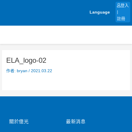
跳
登入
至
Language
|
主
註冊
要
內
容
ELA_logo-02
作者:
bryan
/
2021.03.22
關於億光
最新消息