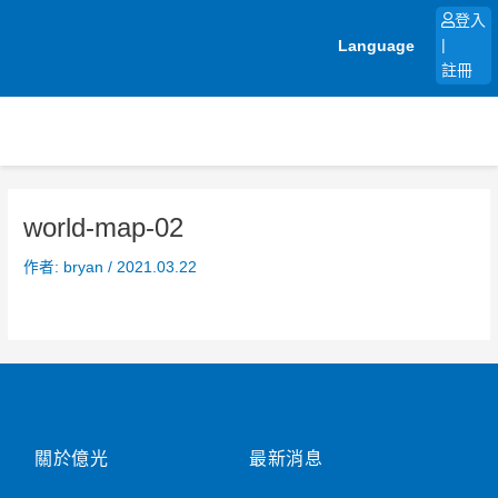
跳
登入
至
Language
|
主
註冊
要
內
容
world-map-02
作者:
bryan
/
2021.03.22
關於億光
最新消息