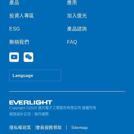
產品
應用
投資人專區
加入億光
ESG
產品諮詢
聯絡我們
FAQ
Y
W
o
e
u
i
t
x
Language
u
i
b
n
e
Copyright ©2026 億光電子工業股份有限公司 版權所有
網頁設計公司
：振作國際
隱私權政策
會員服務條款
Sitemap