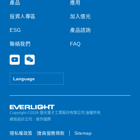
產品
應用
投資人專區
加入億光
ESG
產品諮詢
聯絡我們
FAQ
Y
W
o
e
u
i
t
x
Language
u
i
b
n
e
Copyright ©2026 億光電子工業股份有限公司 版權所有
網頁設計公司
：振作國際
隱私權政策
會員服務條款
Sitemap