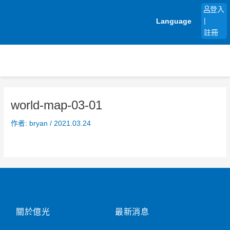
跳
登入
至
Language
|
主
註冊
要
內
容
world-map-03-01
作者:
bryan
/
2021.03.24
關於億光
最新消息