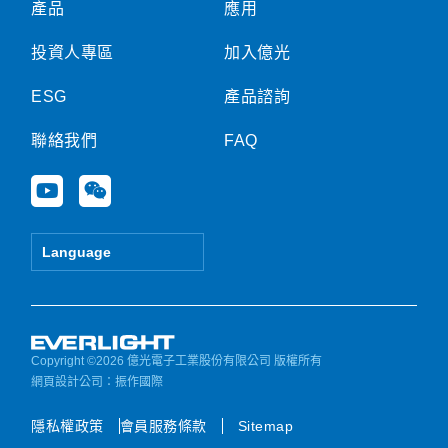
產品
應用
投資人專區
加入億光
ESG
產品諮詢
聯絡我們
FAQ
Y
W
o
e
u
i
t
x
Language
u
i
b
n
e
Copyright ©2026 億光電子工業股份有限公司 版權所有
網頁設計公司
：振作國際
隱私權政策
會員服務條款
Sitemap