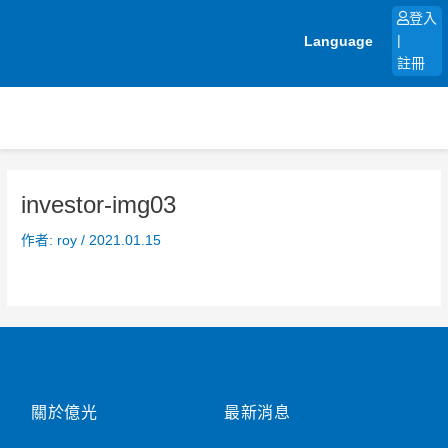
跳
登入
至
Language
|
主
註冊
要
內
容
investor-img03
作者:
roy
/
2021.01.15
關於億光
最新消息