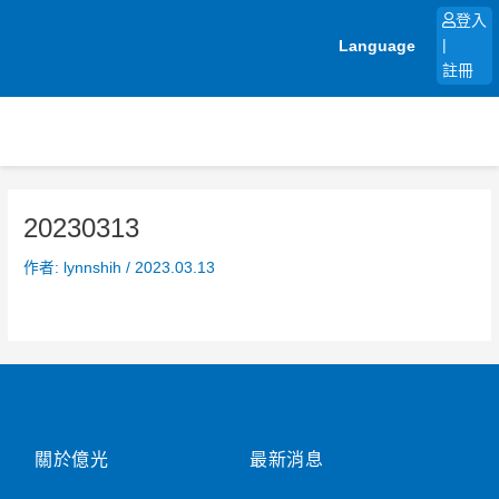
跳
登入
至
Language
|
主
註冊
要
內
容
20230313
作者:
lynnshih
/
2023.03.13
關於億光
最新消息