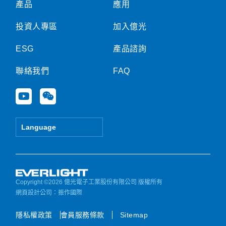
產品
應用
投資人專區
加入億光
ESG
產品諮詢
聯絡我們
FAQ
Y
W
o
e
u
i
t
x
Language
u
i
b
n
e
Copyright ©2026 億光電子工業股份有限公司 版權所有
網頁設計公司
：振作國際
隱私權政策
會員服務條款
Sitemap