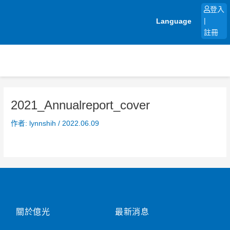
跳
登入
至
Language
|
主
註冊
要
內
容
2021_Annualreport_cover
作者:
lynnshih
/
2022.06.09
關於億光
最新消息