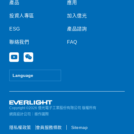
產品
應用
投資人專區
加入億光
ESG
產品諮詢
聯絡我們
FAQ
Y
W
o
e
u
i
t
x
Language
u
i
b
n
e
Copyright ©2026 億光電子工業股份有限公司 版權所有
網頁設計公司
：振作國際
隱私權政策
會員服務條款
Sitemap