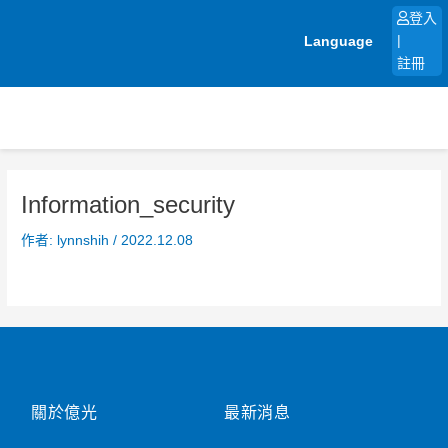
跳
登入
至
Language
|
主
註冊
要
內
容
Information_security
作者:
lynnshih
/
2022.12.08
關於億光
最新消息