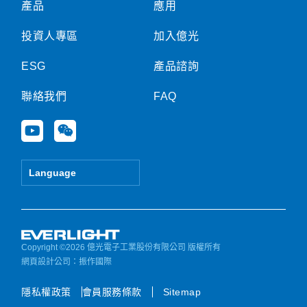
產品
應用
投資人專區
加入億光
ESG
產品諮詢
聯絡我們
FAQ
Y
W
o
e
u
i
t
x
Language
u
i
b
n
e
Copyright ©2026 億光電子工業股份有限公司 版權所有
網頁設計公司
：振作國際
隱私權政策
會員服務條款
Sitemap