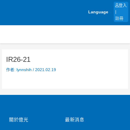
跳
登入
至
Language
|
主
註冊
要
內
容
IR26-21
作者:
lynnshih
/
2021.02.19
關於億光
最新消息