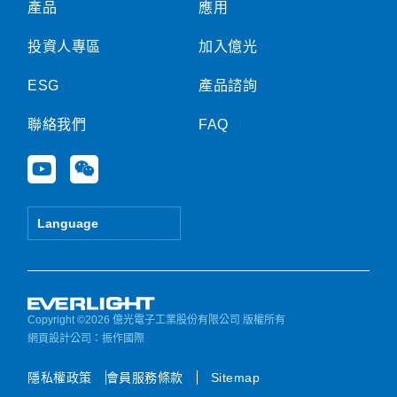
產品
應用
投資人專區
加入億光
ESG
產品諮詢
聯絡我們
FAQ
Y
W
o
e
u
i
t
x
Language
u
i
b
n
e
Copyright ©2026 億光電子工業股份有限公司 版權所有
網頁設計公司
：振作國際
隱私權政策
會員服務條款
Sitemap