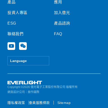
產品
應用
投資人專區
加入億光
ESG
產品諮詢
聯絡我們
FAQ
Y
W
o
e
u
i
t
x
Language
u
i
b
n
e
Copyright ©2026 億光電子工業股份有限公司 版權所有
網頁設計公司
：振作國際
隱私權政策
會員服務條款
Sitemap