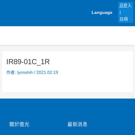
跳
登入
至
Language
|
主
註冊
要
內
容
IR89-01C_1R
作者:
lynnshih
/
2021.02.19
關於億光
最新消息