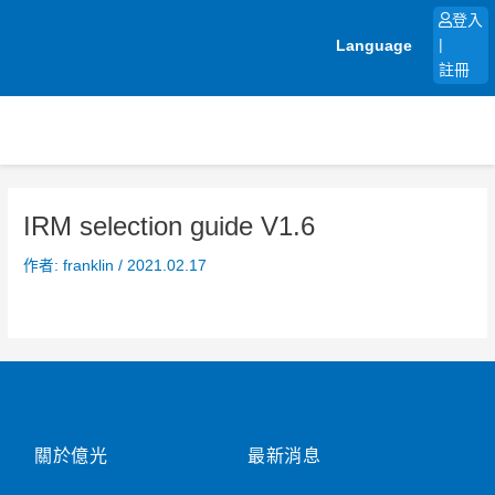
跳
登入
至
Language
|
主
註冊
要
內
容
IRM selection guide V1.6
作者:
franklin
/
2021.02.17
關於億光
最新消息