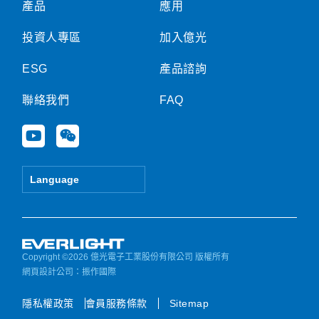
產品
應用
投資人專區
加入億光
ESG
產品諮詢
聯絡我們
FAQ
Y
W
o
e
u
i
t
x
Language
u
i
b
n
e
Copyright ©2026 億光電子工業股份有限公司 版權所有
網頁設計公司
：振作國際
隱私權政策
會員服務條款
Sitemap