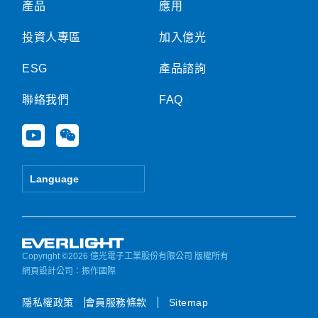
產品
應用
投資人專區
加入億光
ESG
產品諮詢
聯絡我們
FAQ
Y
W
o
e
u
i
t
x
Language
u
i
b
n
e
Copyright ©2026 億光電子工業股份有限公司 版權所有
網頁設計公司
：振作國際
隱私權政策
會員服務條款
Sitemap