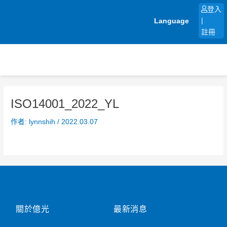
跳
登入
至
Language
|
主
註冊
要
內
容
ISO14001_2022_YL
作者:
lynnshih
/
2022.03.07
關於億光
最新消息