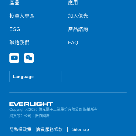
產品
應用
投資人專區
加入億光
ESG
產品諮詢
聯絡我們
FAQ
Y
W
o
e
u
i
t
x
Language
u
i
b
n
e
Copyright ©2026 億光電子工業股份有限公司 版權所有
網頁設計公司
：振作國際
隱私權政策
會員服務條款
Sitemap