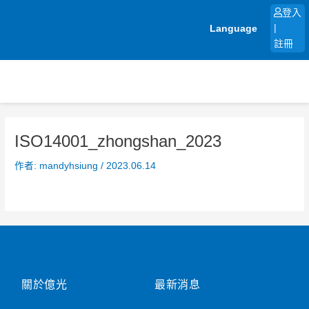
跳
登入
至
Language
|
主
註冊
要
內
容
ISO14001_zhongshan_2023
作者:
mandyhsiung
/
2023.06.14
關於億光
最新消息