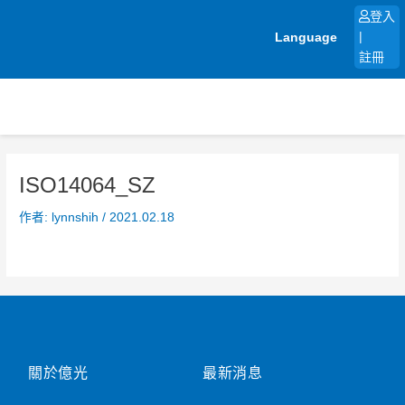
跳
登入
至
Language
|
主
註冊
要
內
容
ISO14064_SZ
作者:
lynnshih
/
2021.02.18
關於億光
最新消息