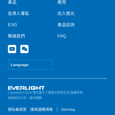
產品
應用
投資人專區
加入億光
ESG
產品諮詢
聯絡我們
FAQ
Y
W
o
e
u
i
t
x
Language
u
i
b
n
e
Copyright ©2026 億光電子工業股份有限公司 版權所有
網頁設計公司
：振作國際
隱私權政策
會員服務條款
Sitemap