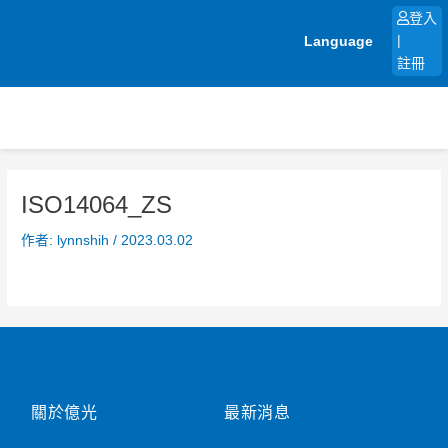
跳
登入
至
Language
|
主
註冊
要
內
容
ISO14064_ZS
作者:
lynnshih
/
2023.03.02
關於億光
最新消息