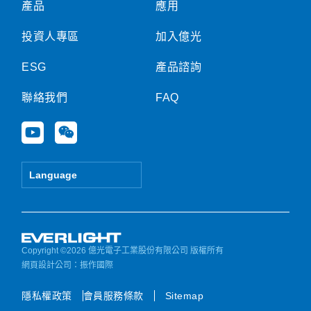
產品
應用
投資人專區
加入億光
ESG
產品諮詢
聯絡我們
FAQ
Y
W
o
e
u
i
t
x
Language
u
i
b
n
e
Copyright ©2026 億光電子工業股份有限公司 版權所有
網頁設計公司
：振作國際
隱私權政策
會員服務條款
Sitemap