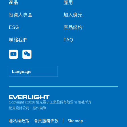
產品
應用
投資人專區
加入億光
ESG
產品諮詢
聯絡我們
FAQ
Y
W
o
e
u
i
t
x
Language
u
i
b
n
e
Copyright ©2026 億光電子工業股份有限公司 版權所有
網頁設計公司
：振作國際
隱私權政策
會員服務條款
Sitemap