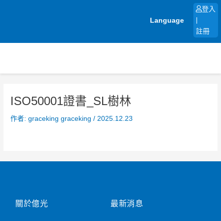
跳
登入
至
Language
|
主
註冊
要
內
容
ISO50001證書_SL樹林
作者:
graceking graceking
/
2025.12.23
關於億光
最新消息