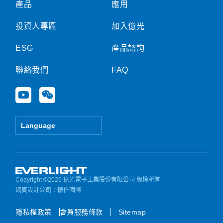
產品
應用
投資人專區
加入億光
ESG
產品諮詢
聯絡我們
FAQ
Y
W
o
e
u
i
t
x
Language
u
i
b
n
e
Copyright ©2026 億光電子工業股份有限公司 版權所有
網頁設計公司
：振作國際
隱私權政策
會員服務條款
Sitemap