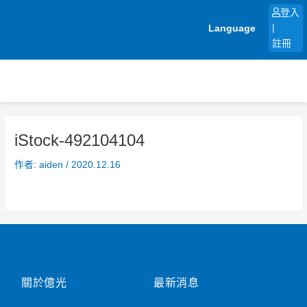
跳
登入
至
Language
|
主
註冊
要
內
容
iStock-492104104
作者:
aiden
/
2020.12.16
關於億光
最新消息