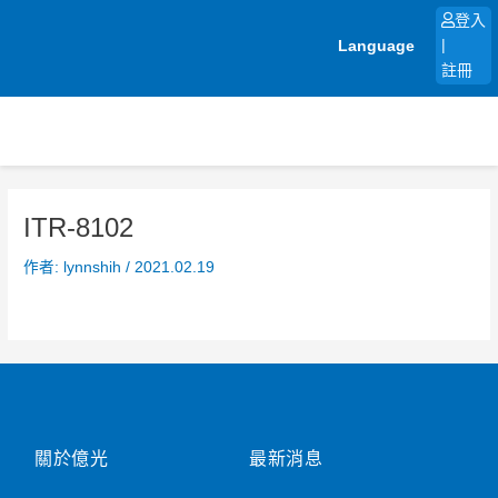
跳
登入
至
Language
|
主
註冊
要
內
容
ITR-8102
作者:
lynnshih
/
2021.02.19
關於億光
最新消息