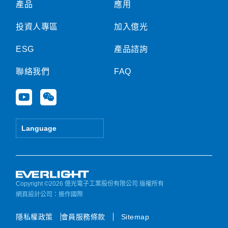
產品
應用
投資人專區
加入億光
ESG
產品諮詢
聯絡我們
FAQ
Y
W
o
e
u
i
t
x
Language
u
i
b
n
e
Copyright ©2026 億光電子工業股份有限公司 版權所有
網頁設計公司
：振作國際
隱私權政策
會員服務條款
Sitemap