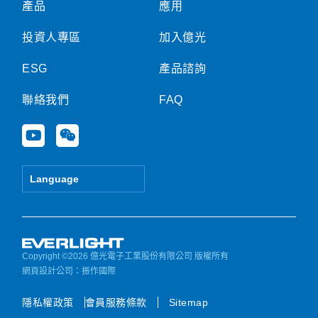
產品
應用
投資人專區
加入億光
ESG
產品諮詢
聯絡我們
FAQ
Y
W
o
e
u
i
t
x
Language
u
i
b
n
e
Copyright ©2026 億光電子工業股份有限公司 版權所有
網頁設計公司
：振作國際
隱私權政策
會員服務條款
Sitemap