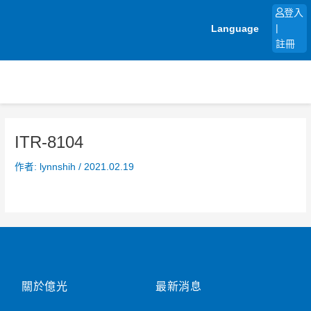
跳
登入
至
Language
|
主
註冊
要
內
容
ITR-8104
作者:
lynnshih
/
2021.02.19
關於億光
最新消息