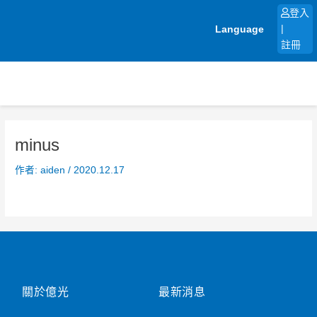
跳
登入
至
Language
|
主
註冊
要
內
容
minus
作者:
aiden
/
2020.12.17
關於億光
最新消息