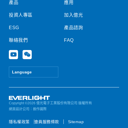
產品
應用
投資人專區
加入億光
ESG
產品諮詢
聯絡我們
FAQ
Y
W
o
e
u
i
t
x
Language
u
i
b
n
e
Copyright ©2026 億光電子工業股份有限公司 版權所有
網頁設計公司
：振作國際
隱私權政策
會員服務條款
Sitemap