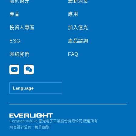
關於億光
最新消息
產品
應用
投資人專區
加入億光
ESG
產品諮詢
聯絡我們
FAQ
Y
W
o
e
u
i
t
x
Language
u
i
b
n
e
Copyright ©2026 億光電子工業股份有限公司 版權所有
網頁設計公司
：振作國際