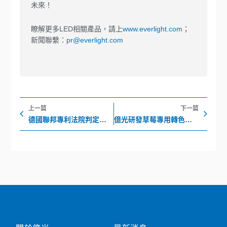
未來！
瞭解更多LED相關產品，請上
www.everlight.com
；
新聞聯繫：
pr@everlight.com
上一頁
下
上一篇
下一篇
德國聯邦專利法院判定首爾半導體專利無效
億光研發草莓專用轉色燈，香水草莓顏色轉紅比率增加30%!