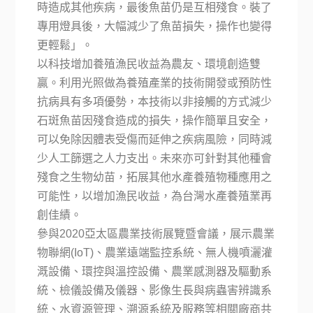
時造成其他疾病，最後魚苗仍是互相殘食。裝了
專用燈具後，大幅減少了魚苗損失，操作也變得
更輕鬆」。
以科技增加養殖漁民收益為農友、環境創造雙
贏。利用光照做為養殖產業的技術開發或預防性
抗病具有多項優勢，本技術以非接觸的方式減少
石斑魚苗因殘食造成的損失，操作簡單且安全，
可以免除因體表受傷而延伸之疾病風險，同時減
少人工篩選之人力支出。未來亦可針對其他種會
殘食之生物幼苗，拓展其他水產養殖物種應用之
可能性，以增加漁民收益，為台灣水產養殖業再
創佳績。
參與2020亞太區農業技術展覽暨會議，展示農業
物聯網(IoT)、農業遠端監控系統、無人機噴灑灌
溉設備、環控與溫控設備、農業感測器及驅動系
統、檢儀設備及儀器、影像生長與病蟲害辨識系
統、水資源管理、溯源系統及服務等相關廠商共