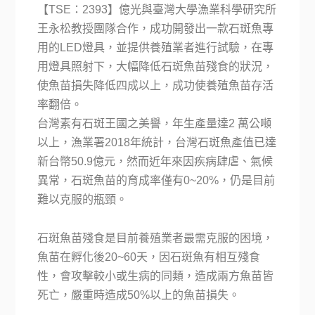
【TSE：2393】億光與臺灣大學漁業科學研究所
王永松教授團隊合作，成功開發出一款石斑魚專
用的LED燈具，並提供養殖業者進行試驗，在專
用燈具照射下，大幅降低石斑魚苗殘食的狀況，
使魚苗損失降低四成以上，成功使養殖魚苗存活
率翻倍。
台灣素有石斑王國之美譽，年生產量達2 萬公噸
以上，漁業署2018年統計，台灣石斑魚產值已達
新台幣50.9億元，然而近年來因疾病肆虐、氣候
異常，石斑魚苗的育成率僅有0~20%，仍是目前
難以克服的瓶頸。
石斑魚苗殘食是目前養殖業者最需克服的困境，
魚苗在孵化後20~60天，因石斑魚有相互殘食
性，會攻擊較小或生病的同類，造成兩方魚苗皆
死亡，嚴重時造成50%以上的魚苗損失。