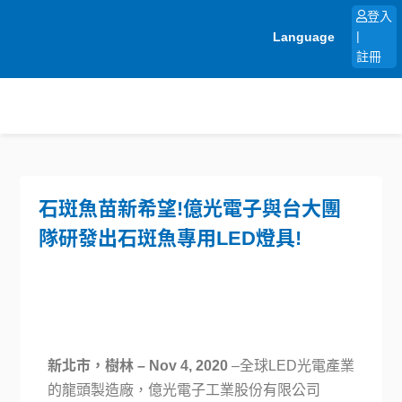
跳
登入
至
Language
|
主
註冊
要
內
容
石斑魚苗新希望!億光電子與台大團
隊研發出石斑魚專用LED燈具!
新北市，樹林 – Nov 4, 2020
–全球LED光電產業
的龍頭製造廠，億光電子工業股份有限公司