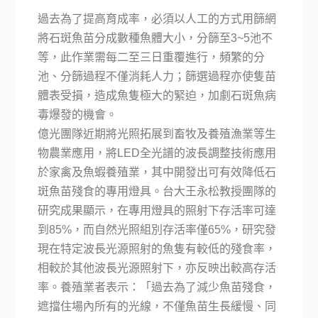
過去為了提高育成率，必須以人工的方式用篩網
將石斑魚苗分成數種魚體大小，分篩至3~5池不
等，此作業需每二至三日重覆進行，頻繁的分
池、分篩過程不僅消耗人力；篩選過程亦使隻苗
體表受損，造成魚隻極大的緊迫，加劇石斑魚病
毒爆發的機會。
億光團隊近期將光照拓展到畜牧及養殖漁業等生
物農業應用，將LED全光譜的波長調整技術應用
於家禽及魚蝦養殖業，其中開發出可有效降低石
斑魚苗殘食的專用燈具。台大王永松教授團隊的
研究成果顯示，在專用燈具的照射下存活率可達
到85%，而自然光照組別存活率僅65%，研究發
現在特定波長光源照射的魚隻有較低的殘食率，
相較於其他波長光源照射下，亦反映出較高存活
率。養殖業者表示：「過去為了減少魚苗殘食，
遮擋住場內所有的光線，不僅魚苗生長緩慢、同