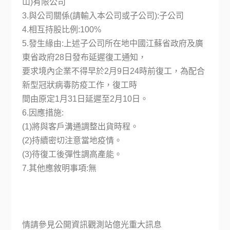
山)有限公司
3.與公司關係(請輸入本公司或子公司):子公司
4.相互持股比例:100%
5.發生緣由:上述子公司所在地中國江蘇省政府及廣
東省政府28日發布延遲復工通知，
要求境內企業不得早於2月9日24時前復工，為配合
新型冠狀病毒防疫工作，復工時
間由原定1月31日延遲至2月10日。
6.因應措施:
(1)將與客戶溝通調整出貨時程。
(2)持續密切注意當地疫情。
(3)待復工後彈性調高產能。
7.其他應敘明事項:無
情請參見公開資訊觀測站億光重大訊息