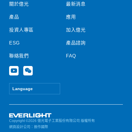
關於億光
最新消息
產品
應用
投資人專區
加入億光
ESG
產品諮詢
聯絡我們
FAQ
Y
W
o
e
u
i
t
x
Language
u
i
b
n
e
Copyright ©2026 億光電子工業股份有限公司 版權所有
網頁設計公司
：振作國際