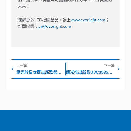
未來！
瞭解更多LED相關產品，請上
www.everlight.com
；
新聞聯繫：
pr@everlight.com
上一頁
下
上一篇
下一篇
億光於日本展出新款智能車用產品
億光推出新品UVC3535NUB系列，應用於醫療、水、及空氣淨化殺菌