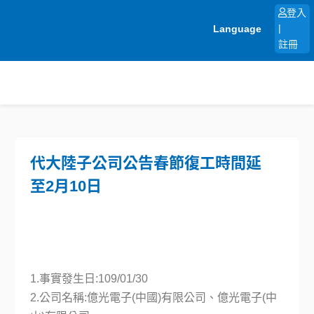
跳
登入
至
Language
|
主
註冊
要
內
容
代大陸子公司公告春節復工時間延
至2月10日
1.事實發生日:109/01/30
2.公司名稱:億光電子(中國)有限公司、億光電子(中