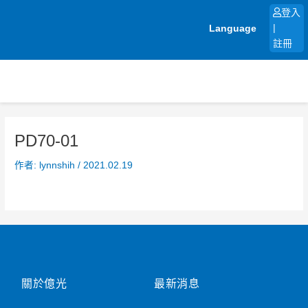
跳
登入
至
Language
|
主
註冊
要
內
容
PD70-01
作者:
lynnshih
/
2021.02.19
關於億光
最新消息