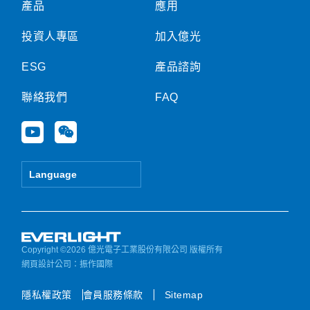
產品
應用
投資人專區
加入億光
ESG
產品諮詢
聯絡我們
FAQ
Y
W
o
e
u
i
t
x
Language
u
i
b
n
e
Copyright ©2026 億光電子工業股份有限公司 版權所有
網頁設計公司
：振作國際
隱私權政策
會員服務條款
Sitemap