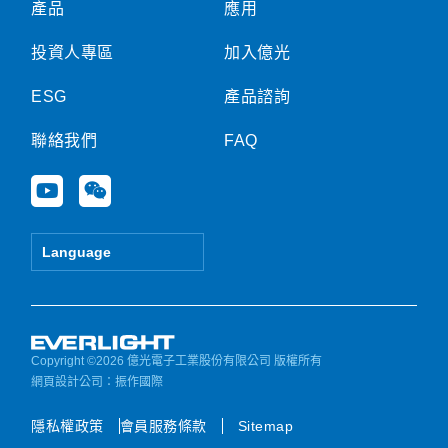
產品
應用
投資人專區
加入億光
ESG
產品諮詢
聯絡我們
FAQ
Y
W
o
e
u
i
t
x
Language
u
i
b
n
e
Copyright ©2026 億光電子工業股份有限公司 版權所有
網頁設計公司
：振作國際
隱私權政策
會員服務條款
Sitemap