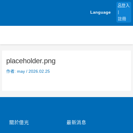
跳
登入
至
Language
|
主
註冊
要
內
容
placeholder.png
作者:
may
/
2026.02.25
關於億光
最新消息