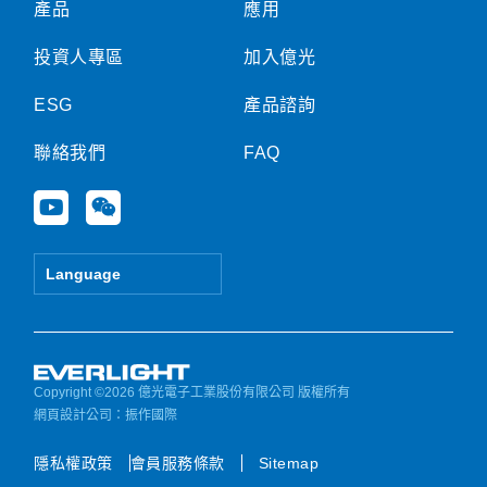
產品
應用
投資人專區
加入億光
ESG
產品諮詢
聯絡我們
FAQ
Y
W
o
e
u
i
t
x
Language
u
i
b
n
e
Copyright ©2026 億光電子工業股份有限公司 版權所有
網頁設計公司
：振作國際
隱私權政策
會員服務條款
Sitemap