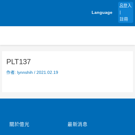
跳
登入
至
Language
|
主
註冊
要
內
容
PLT137
作者:
lynnshih
/
2021.02.19
關於億光
最新消息