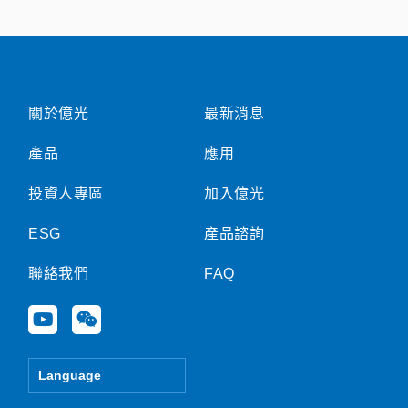
關於億光
最新消息
產品
應用
投資人專區
加入億光
ESG
產品諮詢
聯絡我們
FAQ
Y
W
o
e
u
i
t
x
Language
u
i
b
n