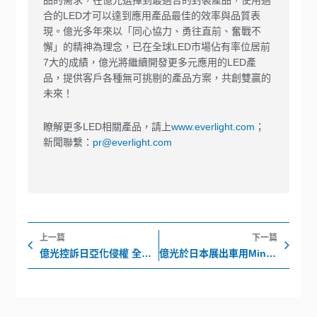
品的需求，在億光選擇到最適合的封裝產品，使用適
合的LED才可以達到應用產品最佳的效率與品質表
現。億光多年來以「同心協力、勇往直前、奮戰不
懈」的精神為理念，已在全球LED市場佔有率位居前
7大的成績，億光將繼續開發更多元應用的LED產
品，提供客戶各種無可挑剔的產品方案，共創雙贏的
未來！
瞭解更多LED相關產品，請上
www.everlight.com
；
新聞聯繫：
pr@everlight.com
上一頁
下
上一篇
下一篇
億光控訴日亞化侵權 全力捍衛知識產權
億光於日本展出車用Mini尾燈及紅外燈控模組