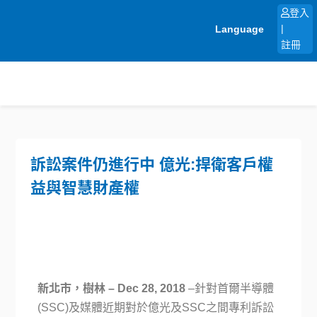
跳
登入
至
Language
|
主
註冊
要
內
容
訴訟案件仍進行中 億光:捍衛客戶權
益與智慧財產權
新北市，樹林
– Dec 28, 2018
–針對首爾半導體
(SSC)及媒體近期對於億光及SSC之間專利訴訟