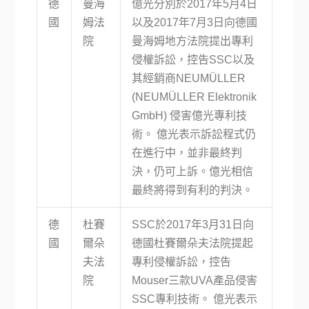
德
曼海
億光分別於2017年5月4日
國
姆法
以及2017年7月3日向德國
院
曼海姆地方法院提出專利
侵權訴訟，控告SSC以及
其經銷商NEUMÜLLER
(NEUMÜLLER Elektronik
GmbH) 侵害億光專利技
術。 億光表示訴訟程式仍
在進行中，並非最終判
決，仍可上訴。億光相信
最終將得到有利的判決。
德
杜賽
SSC於2017年3月31日向
國
爾朵
德國杜賽爾朵夫法院提起
夫法
專利侵權訴訟，控告
院
Mouser三款UVA產品侵害
SSC專利技術。 億光表示