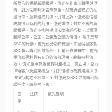
所發佈的相關新聞報導，億光在此表示聲明與澄
清：對於法院判決表示尊重，然而訴訟程式仍在
進行中，並非最終判決，仍可上訴，億光相信最
終將得到有利的判決。億光重申：對於不實的新
聞報導，億光不排除提出法律追訴行動，以實現
新聞公平、公正、公義及公開的價值。 為了反擊
SSC的行動，億光已分別於德國、中國等國家對
SSC提起專利無效訴訟，目前正在審理中，億光
相信該專利具有充分的無效理由，終將被判無
效。 億光重申尊重智慧財產權之一貫立場，全力
捍衛客戶及股東權益，對於侵權行為將繼續採取
法律行動絕不容怠。 針對億光及SSC之間專利訴
訟進度，請參考下表：
國
法院
億光聲明
家