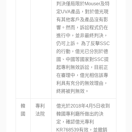
判決僅局限於Mouser及特
定UVA產品，對於億光現
有其他客戶及產品沒有影
響。然而，訴訟程式仍在
進行中，並非最終判決，
仍可上訴。 為了反擊SSC
的行動，億光已分別於德
國、中國等國家對SSC提
起專利無效訴訟，目前正
在審理中，億光相信該專
利具有充分的無效理由，
終將被判無效。
韓
專利
億光於2018年4月5日收到
國
法院
韓國專利廳所做出的決
定，確認億光專利
KR768539有效，並撤銷