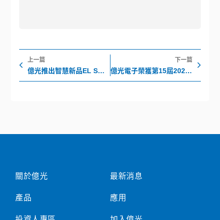
上一頁
下
上一篇
下一篇
億光推出智慧新品EL SMARTLED系列，用於汽車內飾智能情境照明方案
億光電子榮獲第15屆2021年亞太傑出企業獎（Asia Pacific Enterprise Awards ; APEA）「卓越企業管理獎」
關於億光
最新消息
產品
應用
投資人專區
加入億光