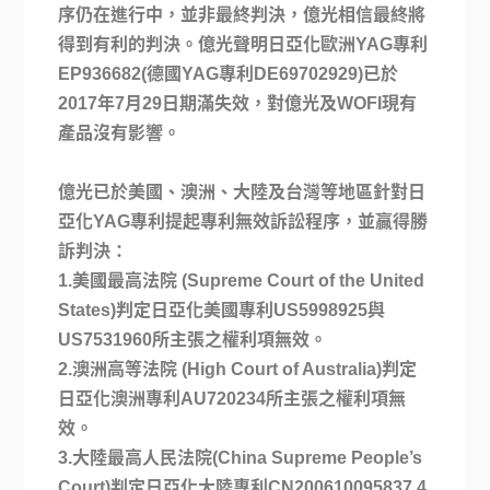
序仍在進行中，並非最終判決，億光相信最終將
得到有利的判決。億光聲明日亞化歐洲YAG專利
EP936682(德國YAG專利DE69702929)已於
2017年7月29日期滿失效，對億光及WOFI現有
產品沒有影響。
億光已於美國、澳洲、大陸及台灣等地區針對日
亞化YAG專利提起專利無效訴訟程序，並贏得勝
訴判決：
1.
美國最高法院 (Supreme Court of the United
States)判定日亞化美國專利US5998925與
US7531960所主張之權利項無效。
2.
澳洲高等法院 (High Court of Australia)判定
日亞化澳洲專利AU720234所主張之權利項無
效。
3.
大陸最高人民法院(China Supreme People’s
Court)判定日亞化大陸專利CN200610095837.4