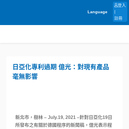
跳
登入
至
Language
|
主
註冊
要
內
容
日亞化專利過期 億光：對現有產品
毫無影響
新北市，樹林 – July.19, 2021 –針對日亞化19日
所發布之有關於德國程序的新聞稿，億光表示程