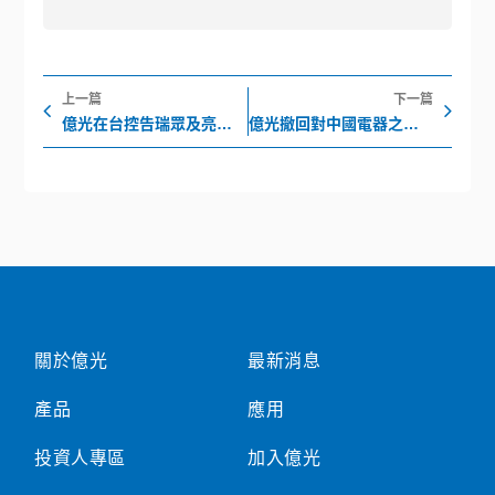
上一頁
下
上一篇
下一篇
億光在台控告瑞眾及亮麗星專利侵權
億光撤回對中國電器之專利訴訟
關於億光
最新消息
產品
應用
投資人專區
加入億光