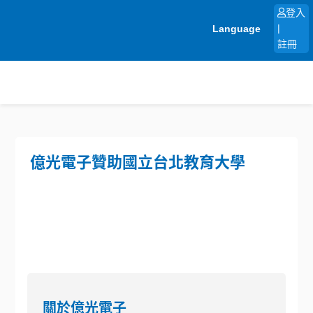
跳
登入
至
Language
|
主
註冊
要
內
容
億光電子贊助國立台北教育大學
關於億光電子