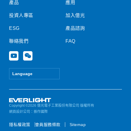
產品
應用
投資人專區
加入億光
ESG
產品諮詢
聯絡我們
FAQ
Y
W
o
e
u
i
t
x
Language
u
i
b
n
e
Copyright ©2026 億光電子工業股份有限公司 版權所有
網頁設計公司
：振作國際
隱私權政策
會員服務條款
Sitemap