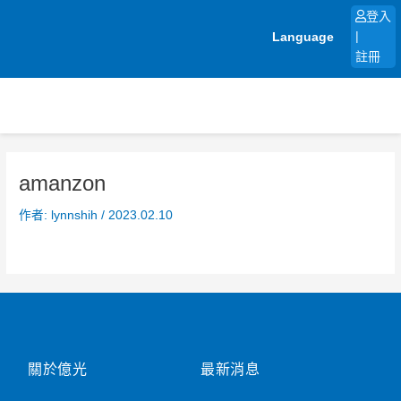
跳
登入
至
Language
|
主
註冊
要
內
容
amanzon
作者:
lynnshih
/
2023.02.10
關於億光
最新消息