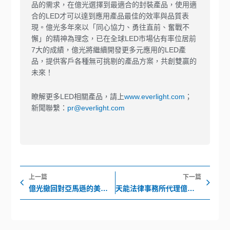
品的需求，在億光選擇到最適合的封裝產品，使用適
合的LED才可以達到應用產品最佳的效率與品質表
現。億光多年來以「同心協力、勇往直前、奮戰不
懈」的精神為理念，已在全球LED市場佔有率位居前
7大的成績，億光將繼續開發更多元應用的LED產
品，提供客戶各種無可挑剔的產品方案，共創雙贏的
未來！
瞭解更多LED相關產品，請上
www.everlight.com
；
新聞聯繫：
pr@everlight.com
上一頁
下
上一篇
下一篇
億光撤回對亞馬遜的美國專利侵權訴訟
天能法律事務所代理億光電子聲明函