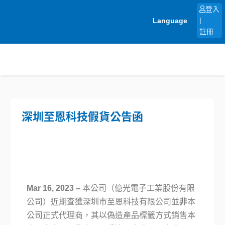
跳
登入
至
Language
|
主
註冊
要
內
容
深圳至恩科技假貨公告函
Mar 16, 2023 –
本公司（億光電子工業股份有限
公司）近期查獲深圳市至恩科技有限公司並
非
本
公司正式代理商，其以偽造產品標籤方式銷售本