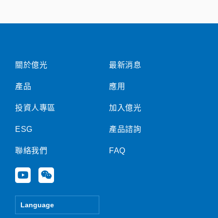
關於億光
最新消息
產品
應用
投資人專區
加入億光
ESG
產品諮詢
聯絡我們
FAQ
Y
W
o
e
u
i
t
x
Language
u
i